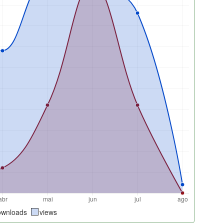
ownloads
views