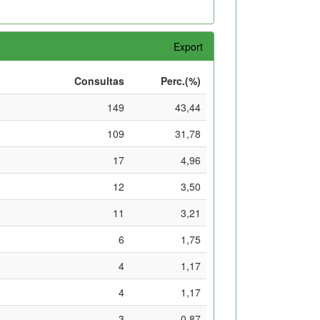
Export
Consultas
Perc.(%)
149
43,44
109
31,78
17
4,96
12
3,50
11
3,21
6
1,75
4
1,17
4
1,17
3
0,87