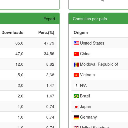
Export
Consultas por país
Downloads
Perc.(%)
Origem
65,0
47,79
United States
47,0
34,56
China
12,0
8,82
Moldova, Republic of
5,0
3,68
Vietnam
2,0
1,47
N/A
2,0
1,47
Brazil
1,0
0,74
Japan
1,0
0,74
Germany
1,0
0,74
United Kingdom