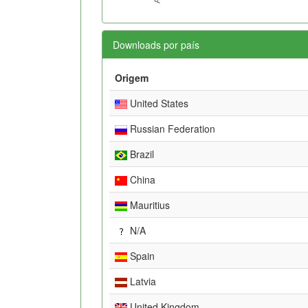
Downloads por país
Origem
United States
Russian Federation
Brazil
China
Mauritius
N/A
Spain
Latvia
United Kingdom