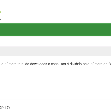
, o número total de downloads e consultas é dividido pelo número de f
.
22/417)