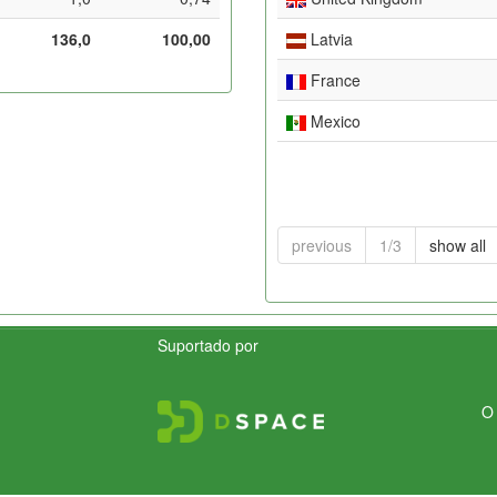
136,0
100,00
Latvia
France
Mexico
previous
1/3
show all
Suportado por
O 