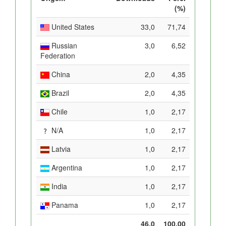
(%)
United States
33,0
71,74
Russian
3,0
6,52
Federation
China
2,0
4,35
Brazil
2,0
4,35
Chile
1,0
2,17
N/A
1,0
2,17
Latvia
1,0
2,17
Argentina
1,0
2,17
India
1,0
2,17
Panama
1,0
2,17
46,0
100,00