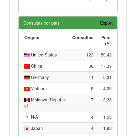
Consultas por país
Export
Origem
Consultas
Perc.
(%)
United States
123
59,42
China
36
17,39
Germany
11
5,31
Vietnam
9
4,35
Moldova, Republic
7
3,38
of
N/A
4
1,93
Japan
4
1,93