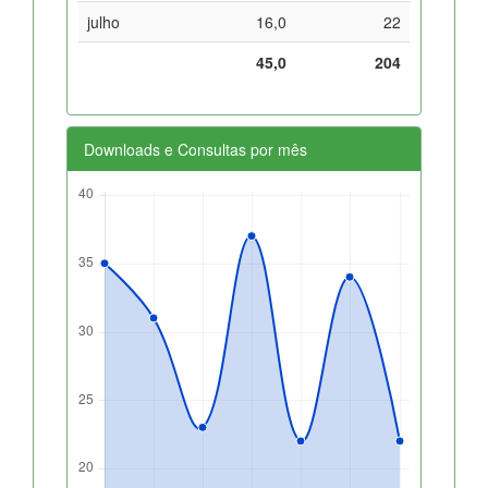
julho
16,0
22
45,0
204
Downloads e Consultas por mês