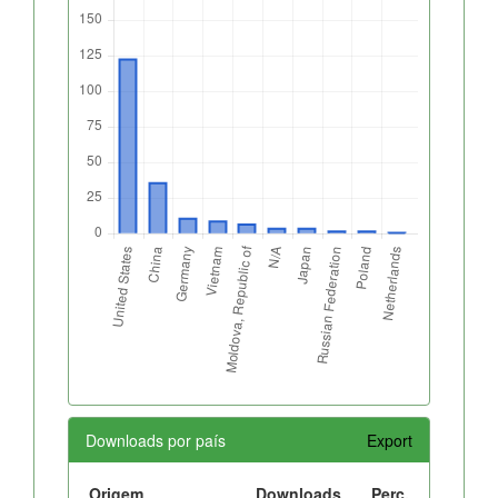
Downloads por país
Export
Origem
Downloads
Perc.