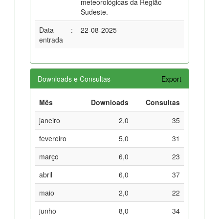
meteorológicas da Região
Sudeste.
Data
:
22-08-2025
entrada
Downloads e Consultas
Export
Mês
Downloads
Consultas
janeiro
2,0
35
fevereiro
5,0
31
março
6,0
23
abril
6,0
37
maio
2,0
22
junho
8,0
34