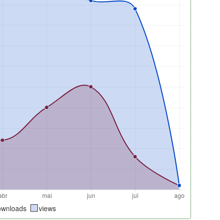
ownloads
views