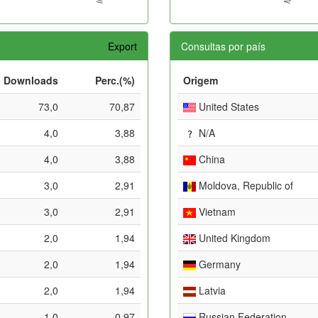
Export
Consultas por país
Downloads
Perc.(%)
Origem
73,0
70,87
United States
4,0
3,88
N/A
4,0
3,88
China
3,0
2,91
Moldova, Republic of
3,0
2,91
Vietnam
2,0
1,94
United Kingdom
2,0
1,94
Germany
2,0
1,94
Latvia
1,0
0,97
Russian Federation