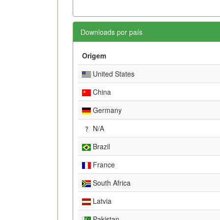
Downloads por país
Origem
United States
China
Germany
N/A
Brazil
France
South Africa
Latvia
Pakistan