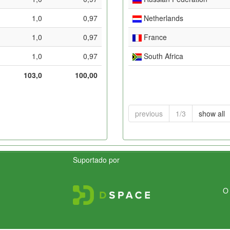
1,0
0,97
Netherlands
1,0
0,97
France
1,0
0,97
South Africa
103,0
100,00
previous
1/3
show all
Suportado por
O 