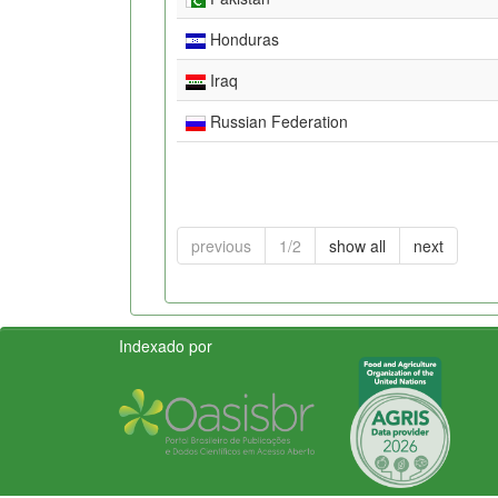
Honduras
Iraq
Russian Federation
previous
1/2
show all
next
Indexado por