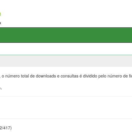
, o número total de downloads e consultas é dividido pelo número de f
.
22/417)