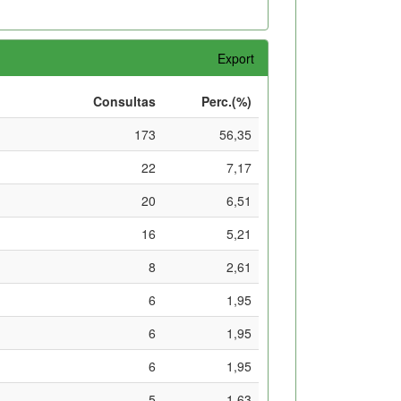
Export
Consultas
Perc.(%)
173
56,35
22
7,17
20
6,51
16
5,21
8
2,61
6
1,95
6
1,95
6
1,95
5
1,63