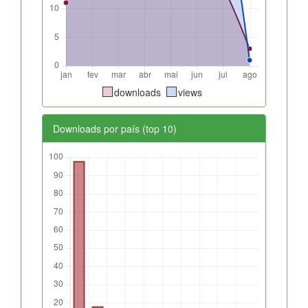
downloads
views
Downloads por país (top 10)