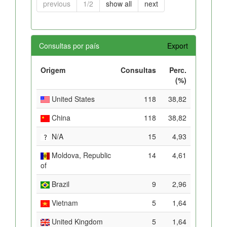
previous
1/2
show all
next
Consultas por país
Export
Origem
Consultas
Perc.
(%)
United States
118
38,82
China
118
38,82
N/A
15
4,93
Moldova, Republic
14
4,61
of
Brazil
9
2,96
Vietnam
5
1,64
United Kingdom
5
1,64