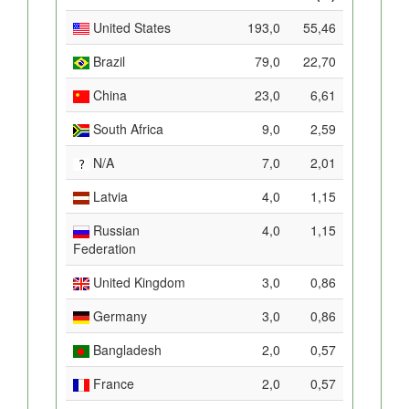
United States
193,0
55,46
Brazil
79,0
22,70
China
23,0
6,61
South Africa
9,0
2,59
N/A
7,0
2,01
Latvia
4,0
1,15
Russian
4,0
1,15
Federation
United Kingdom
3,0
0,86
Germany
3,0
0,86
Bangladesh
2,0
0,57
France
2,0
0,57