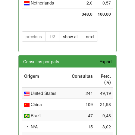
Netherlands
2,0
0,57
348,0
100,00
previous
1/3
show all
next
Consultas por país
Export
Origem
Consultas
Perc.
(%)
United States
244
49,19
China
109
21,98
Brazil
47
9,48
N/A
15
3,02