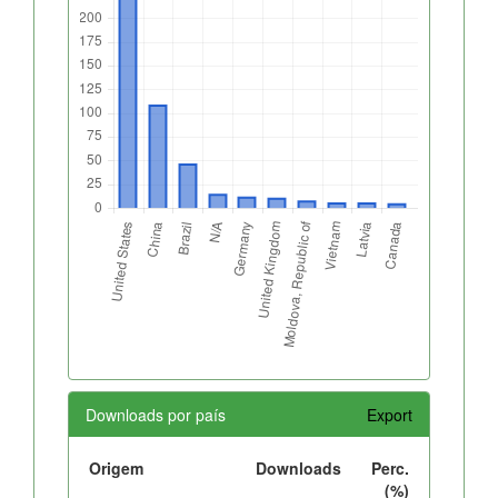
Downloads por país
Export
Origem
Downloads
Perc.
(%)