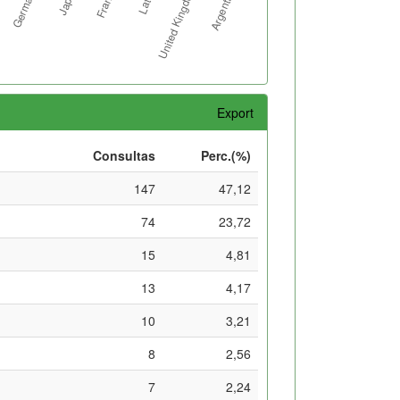
Export
Consultas
Perc.(%)
147
47,12
74
23,72
15
4,81
13
4,17
10
3,21
8
2,56
7
2,24