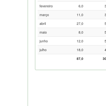
fevereiro
6,0
março
11,0
abril
27,0
maio
8,0
junho
12,0
julho
18,0
87,0
3