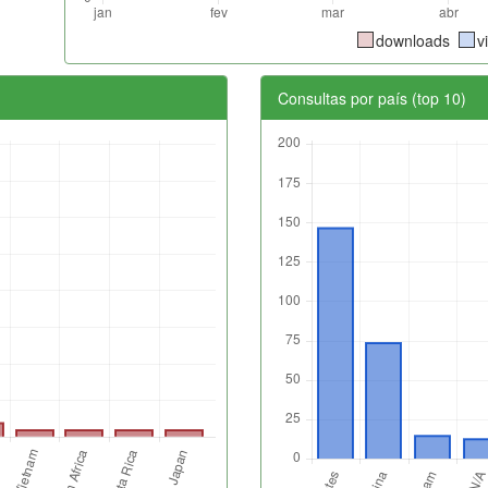
downloads
v
Consultas por país (top 10)