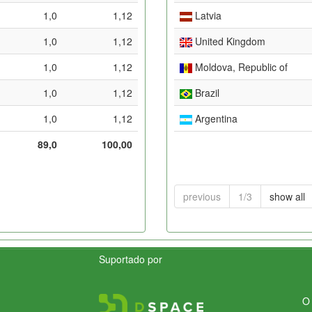
1,0
1,12
Latvia
1,0
1,12
United Kingdom
1,0
1,12
Moldova, Republic of
1,0
1,12
Brazil
1,0
1,12
Argentina
89,0
100,00
previous
1/3
show all
Suportado por
O 