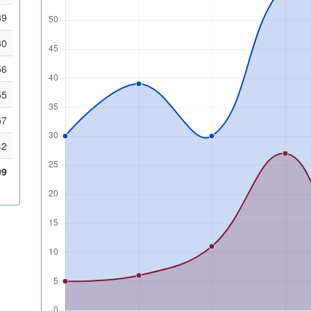
39
30
56
55
57
42
09