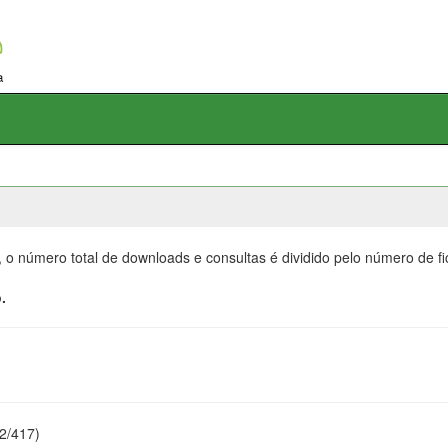
, o número total de downloads e consultas é dividido pelo número de f
.
22/417)