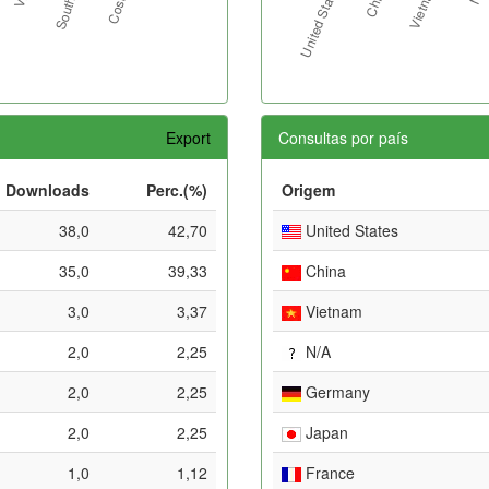
Export
Consultas por país
Downloads
Perc.(%)
Origem
38,0
42,70
United States
35,0
39,33
China
3,0
3,37
Vietnam
2,0
2,25
N/A
2,0
2,25
Germany
2,0
2,25
Japan
1,0
1,12
France