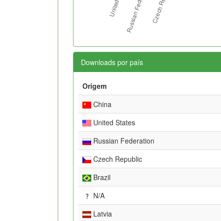
Downloads por país
Origem
China
United States
Russian Federation
Czech Republic
Brazil
N/A
Latvia