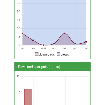
downloads
views
Downloads por país (top 10)