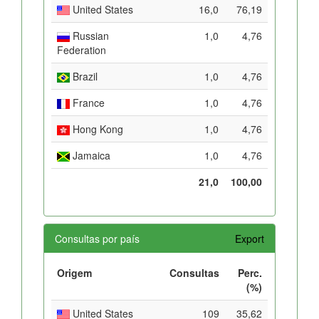
United States
16,0
76,19
Russian
1,0
4,76
Federation
Brazil
1,0
4,76
France
1,0
4,76
Hong Kong
1,0
4,76
Jamaica
1,0
4,76
21,0
100,00
Consultas por país
Export
Origem
Consultas
Perc.
(%)
United States
109
35,62