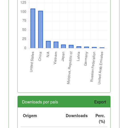
Downloads por país
Export
Origem
Downloads
Perc.
(%)