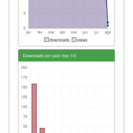
downloads
views
Downloads por país (top 10)