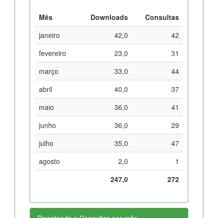
Mês
Downloads
Consultas
janeiro
42,0
42
fevereiro
23,0
31
março
33,0
44
abril
40,0
37
maio
36,0
41
junho
36,0
29
julho
35,0
47
agosto
2,0
1
247,0
272
Downloads e Consultas por mês