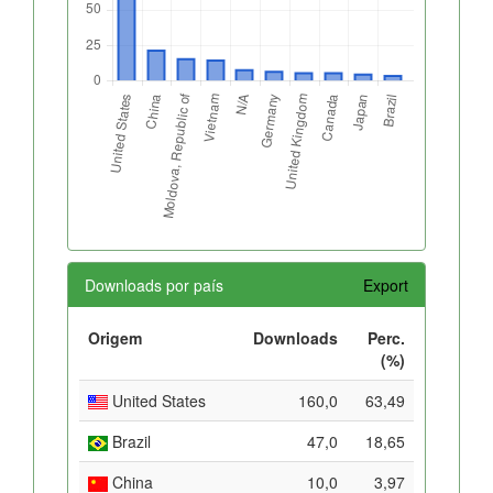
Downloads por país
Export
Origem
Downloads
Perc.
(%)
United States
160,0
63,49
Brazil
47,0
18,65
China
10,0
3,97