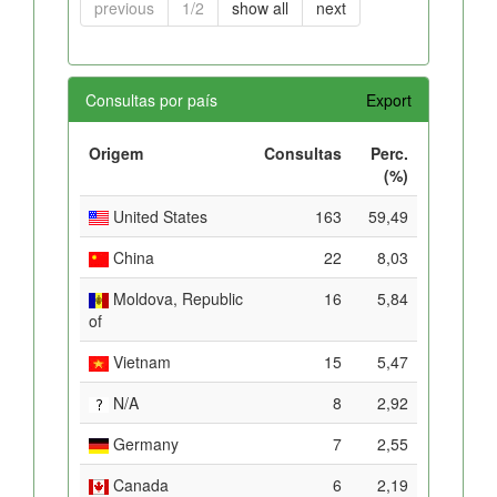
previous
1/2
show all
next
Consultas por país
Export
Origem
Consultas
Perc.
(%)
United States
163
59,49
China
22
8,03
Moldova, Republic
16
5,84
of
Vietnam
15
5,47
N/A
8
2,92
Germany
7
2,55
Canada
6
2,19