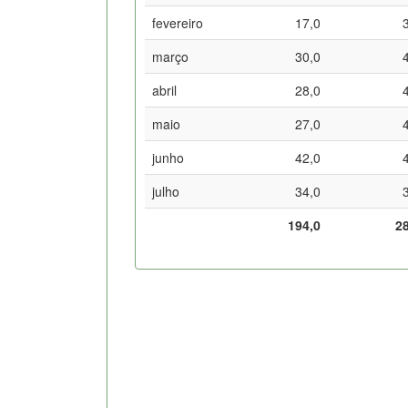
fevereiro
17,0
março
30,0
abril
28,0
maio
27,0
junho
42,0
julho
34,0
194,0
2