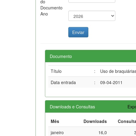
do
Documento
Ano
Documento
Título
:
Uso de braquiária
Data entrada
:
09-04-2011
Downloads e Consultas
Expo
Mês
Downloads
Consult
janeiro
16,0