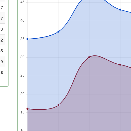
37
47
43
42
45
39
88