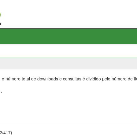
, o número total de downloads e consultas é dividido pelo número de f
.
22/417)