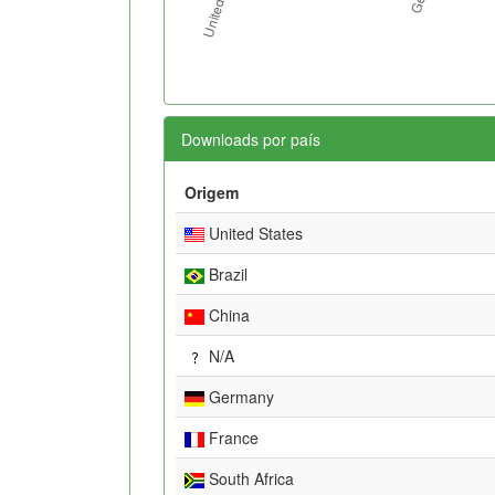
Downloads por país
Origem
United States
Brazil
China
N/A
Germany
France
South Africa