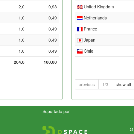
2,0
0,98
United Kingdom
1,0
0,49
Netherlands
1,0
0,49
France
1,0
0,49
Japan
1,0
0,49
Chile
204,0
100,00
previous
1/3
show all
Suportado por
O 