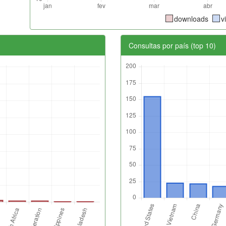
downloads
v
Consultas por país (top 10)