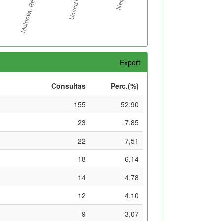
Export
Consultas
Perc.(%)
155
52,90
23
7,85
22
7,51
18
6,14
14
4,78
12
4,10
9
3,07