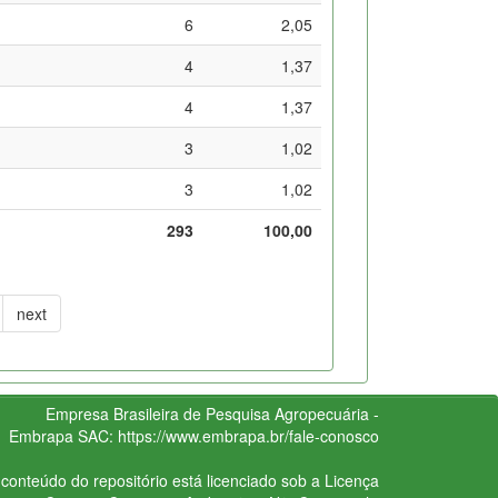
6
2,05
4
1,37
4
1,37
3
1,02
3
1,02
293
100,00
next
Empresa Brasileira de Pesquisa Agropecuária -
Embrapa
SAC:
https://www.embrapa.br/fale-conosco
conteúdo do repositório está licenciado sob a Licença