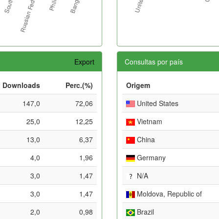
Export
Consultas por país
Downloads
Perc.(%)
Origem
147,0
72,06
United States
25,0
12,25
Vietnam
13,0
6,37
China
4,0
1,96
Germany
3,0
1,47
N/A
3,0
1,47
Moldova, Republic of
2,0
0,98
Brazil