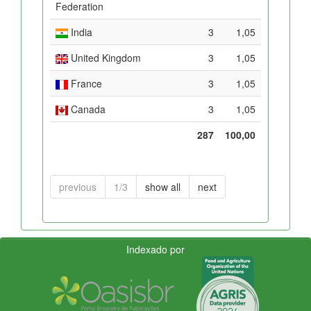
Federation
India
3
1,05
United Kingdom
3
1,05
France
3
1,05
Canada
3
1,05
287
100,00
previous
1/3
show all
next
Indexado por