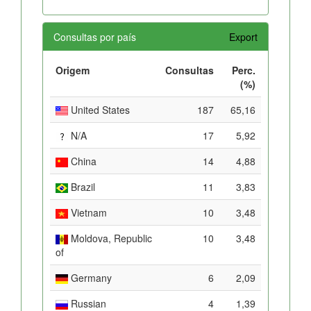
Consultas por país
Export
Origem
Consultas
Perc.
(%)
United States
187
65,16
N/A
17
5,92
China
14
4,88
Brazil
11
3,83
Vietnam
10
3,48
Moldova, Republic
10
3,48
of
Germany
6
2,09
Russian
4
1,39