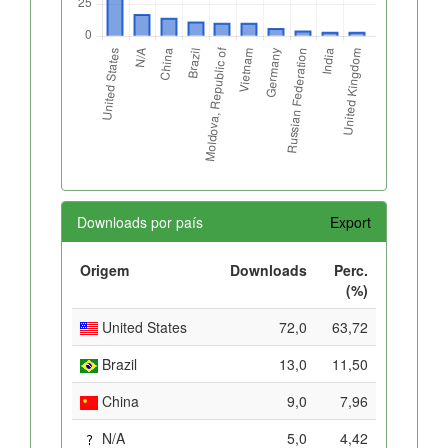
Downloads por país
Export
Origem
Downloads
Perc.
(%)
United States
72,0
63,72
Brazil
13,0
11,50
China
9,0
7,96
N/A
5,0
4,42