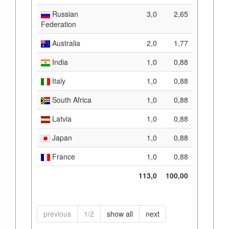
Russian
3,0
2,65
Federation
Australia
2,0
1,77
India
1,0
0,88
Italy
1,0
0,88
South Africa
1,0
0,88
Latvia
1,0
0,88
Japan
1,0
0,88
France
1,0
0,88
113,0
100,00
previous
1/2
show all
next