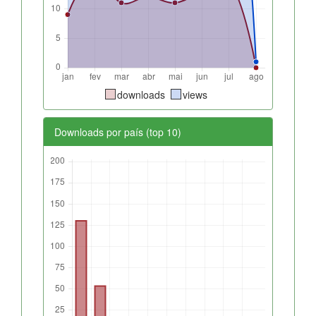
downloads
views
Downloads por país (top 10)