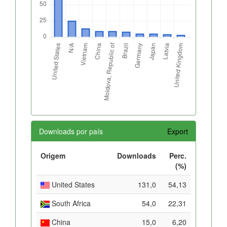
Downloads por país
Export
Origem
Downloads
Perc.
(%)
United States
131,0
54,13
South Africa
54,0
22,31
China
15,0
6,20