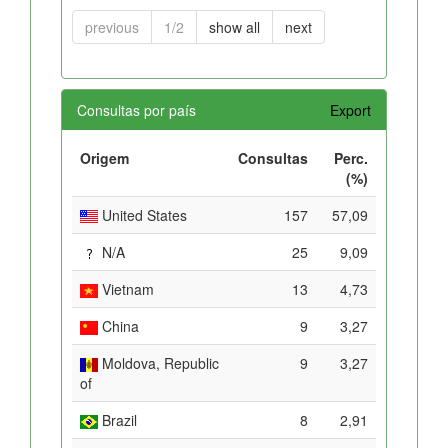
previous
1/2
show all
next
Consultas por país
Export
Origem
Consultas
Perc.
(%)
United States
157
57,09
N/A
25
9,09
Vietnam
13
4,73
China
9
3,27
Moldova, Republic
9
3,27
of
Brazil
8
2,91