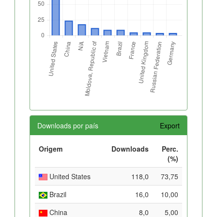
Downloads por país
Export
Origem
Downloads
Perc.
(%)
United States
118,0
73,75
Brazil
16,0
10,00
China
8,0
5,00