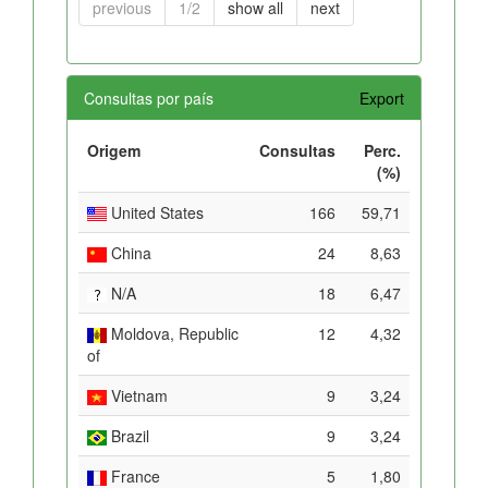
previous
1/2
show all
next
Consultas por país
Export
Origem
Consultas
Perc.
(%)
United States
166
59,71
China
24
8,63
N/A
18
6,47
Moldova, Republic
12
4,32
of
Vietnam
9
3,24
Brazil
9
3,24
France
5
1,80