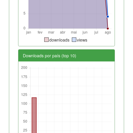
downloads
views
Downloads por país (top 10)