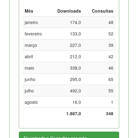
Mês
Downloads
Consultas
janeiro
174,0
48
fevereiro
133,0
52
março
227,0
39
abril
212,0
42
maio
338,0
46
junho
295,0
65
julho
492,0
55
agosto
16,0
1
1.887,0
348
Downloads e Consultas por mês