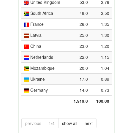
United Kingdom
53,0
2,76
South Africa
48,0
2,50
France
26,0
1,35
Latvia
25,0
1,30
China
23,0
1,20
Netherlands
22,0
1,15
Mozambique
20,0
1,04
Ukraine
17,0
0,89
Germany
14,0
0,73
1.919,0
100,00
previous
1/4
show all
next