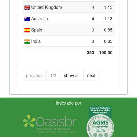
United Kingdom
4
1,13
Australia
4
1,13
Spain
3
0,85
India
3
0,85
353
100,00
previous
1/3
show all
next
Indexado por