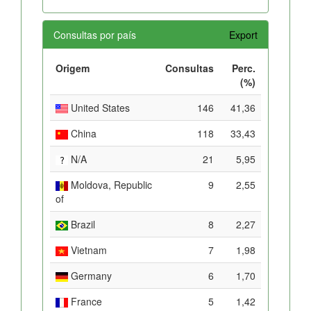
Consultas por país
Export
Origem
Consultas
Perc.
(%)
United States
146
41,36
China
118
33,43
N/A
21
5,95
Moldova, Republic
9
2,55
of
Brazil
8
2,27
Vietnam
7
1,98
Germany
6
1,70
France
5
1,42