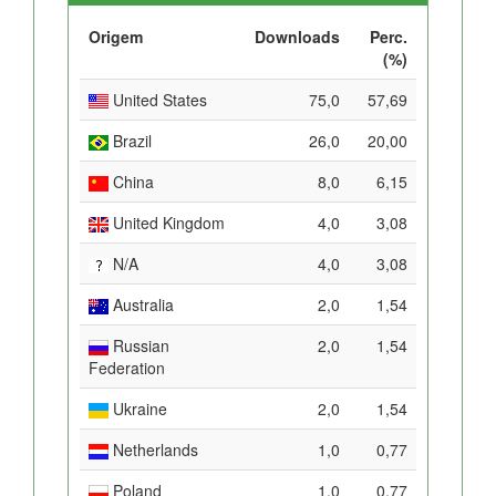
Origem
Downloads
Perc.
(%)
United States
75,0
57,69
Brazil
26,0
20,00
China
8,0
6,15
United Kingdom
4,0
3,08
N/A
4,0
3,08
Australia
2,0
1,54
Russian
2,0
1,54
Federation
Ukraine
2,0
1,54
Netherlands
1,0
0,77
Poland
1,0
0,77