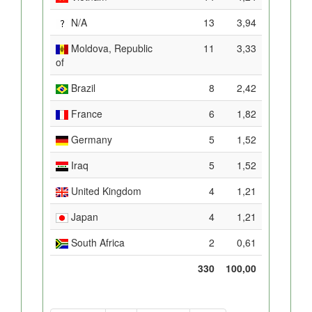
N/A
13
3,94
Moldova, Republic
11
3,33
of
Brazil
8
2,42
France
6
1,82
Germany
5
1,52
Iraq
5
1,52
United Kingdom
4
1,21
Japan
4
1,21
South Africa
2
0,61
330
100,00