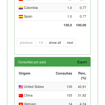
Colombia
1,0
0,77
Spain
1,0
0,77
130,0
100,00
previous
1/2
show all
next
Consultas por país
Export
Origem
Consultas
Perc.
(%)
United States
135
40,91
China
105
31,82
Vietnam
14
4,24