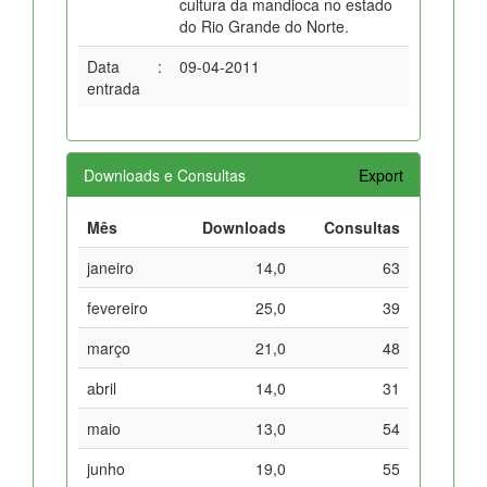
cultura da mandioca no estado
do Rio Grande do Norte.
Data
:
09-04-2011
entrada
Downloads e Consultas
Export
Mês
Downloads
Consultas
janeiro
14,0
63
fevereiro
25,0
39
março
21,0
48
abril
14,0
31
maio
13,0
54
junho
19,0
55