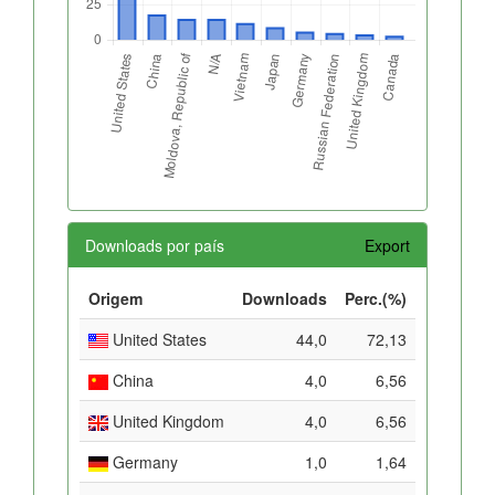
Downloads por país
Export
Origem
Downloads
Perc.(%)
United States
44,0
72,13
China
4,0
6,56
United Kingdom
4,0
6,56
Germany
1,0
1,64