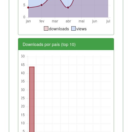
downloads
views
Downloads por país (top 10)