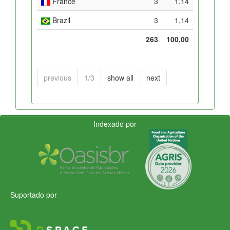
France
3
1,14
Brazil
3
1,14
263
100,00
previous
1/3
show all
next
Indexado por
Suportado por