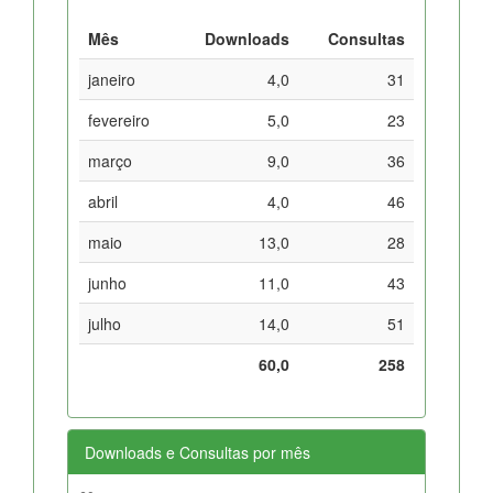
Mês
Downloads
Consultas
janeiro
4,0
31
fevereiro
5,0
23
março
9,0
36
abril
4,0
46
maio
13,0
28
junho
11,0
43
julho
14,0
51
60,0
258
Downloads e Consultas por mês