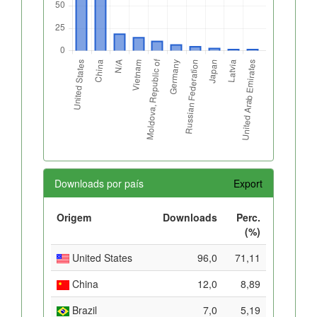
Downloads por país
Export
Origem
Downloads
Perc.
(%)
United States
96,0
71,11
China
12,0
8,89
Brazil
7,0
5,19