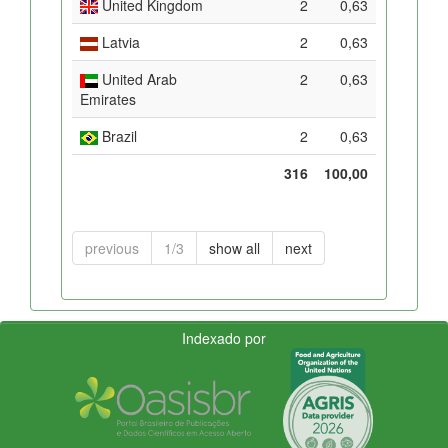
United Kingdom
2
0,63
Latvia
2
0,63
United Arab
2
0,63
Emirates
Brazil
2
0,63
316
100,00
previous
1/3
show all
next
Indexado por