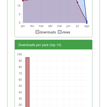
downloads
views
Downloads por país (top 10)