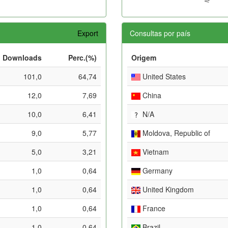
Export
Consultas por país
Downloads
Perc.(%)
Origem
101,0
64,74
United States
12,0
7,69
China
10,0
6,41
N/A
9,0
5,77
Moldova, Republic of
5,0
3,21
Vietnam
1,0
0,64
Germany
1,0
0,64
United Kingdom
1,0
0,64
France
1,0
0,64
Brazil