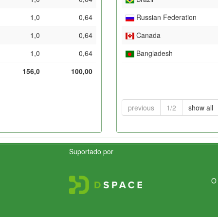
1,0
0,64
Russian Federation
1,0
0,64
Canada
1,0
0,64
Bangladesh
156,0
100,00
previous
1/2
show all
Suportado por
O 