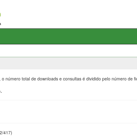
, o número total de downloads e consultas é dividido pelo número de f
.
22/417)