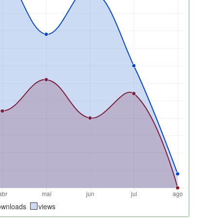
ownloads
views