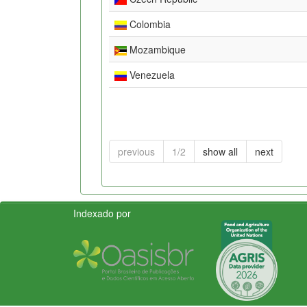
Colombia
Mozambique
Venezuela
previous
1/2
show all
next
Indexado por