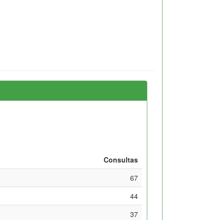
Consultas
67
44
37