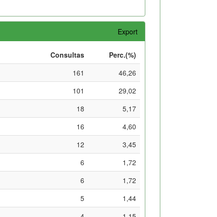
Export
Consultas
Perc.(%)
161
46,26
101
29,02
18
5,17
16
4,60
12
3,45
6
1,72
6
1,72
5
1,44
4
1,15