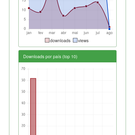
downloads
views
Downloads por país (top 10)