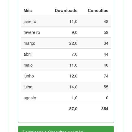
Mês
Downloads
Consultas
janeiro
11,0
48
fevereiro
9,0
59
março
22,0
34
abril
7,0
44
maio
11,0
40
junho
12,0
74
julho
14,0
55
agosto
1,0
0
87,0
354
Downloads e Consultas por mês