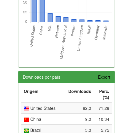
Downloads por país
Export
Origem
Downloads
Perc.
(%)
United States
62,0
71,26
China
9,0
10,34
Brazil
5,0
5,75