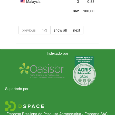
Malaysia
3
0,83
362
100,00
previous
1/3
show all
next
Indexado por
Suportado por
Empresa Brasileira de Pesquisa Agropecuária - Embrapa
SAC: