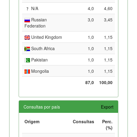
N/A
4,0
4,60
Russian
3,0
3,45
Federation
United Kingdom
1,0
1,15
South Africa
1,0
1,15
Pakistan
1,0
1,15
Mongolia
1,0
1,15
87,0
100,00
Consultas por país
Export
Origem
Consultas
Perc.
(%)