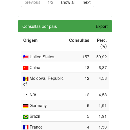
previous
1/2
show all
next
Consultas por país
Export
Origem
Consultas
Perc.
(%)
United States
157
59,92
China
18
6,87
Moldova, Republic
12
4,58
of
N/A
12
4,58
Germany
5
1,91
Brazil
5
1,91
France
4
1,53