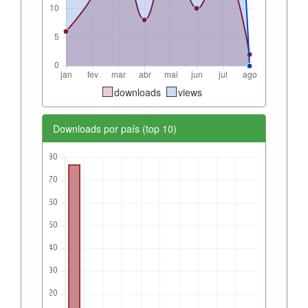
downloads
views
Downloads por país (top 10)