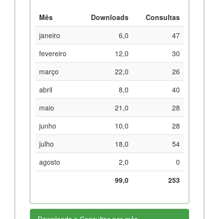
Mês
Downloads
Consultas
janeiro
6,0
47
fevereiro
12,0
30
março
22,0
26
abril
8,0
40
maio
21,0
28
junho
10,0
28
julho
18,0
54
agosto
2,0
0
99,0
253
Downloads e Consultas por mês