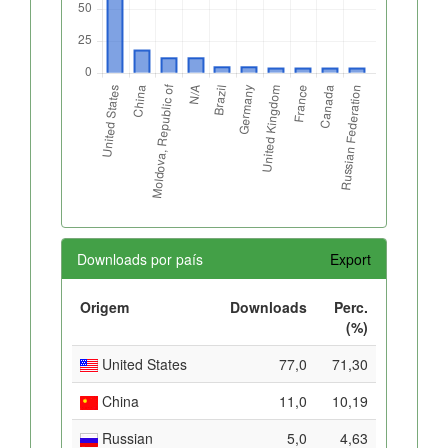
Downloads por país
Export
Origem
Downloads
Perc.
(%)
United States
77,0
71,30
China
11,0
10,19
Russian
5,0
4,63