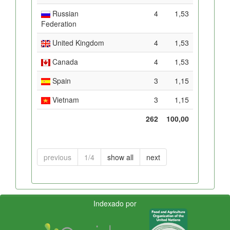
Russian
4
1,53
Federation
United Kingdom
4
1,53
Canada
4
1,53
Spain
3
1,15
Vietnam
3
1,15
262
100,00
previous
1/4
show all
next
Indexado por