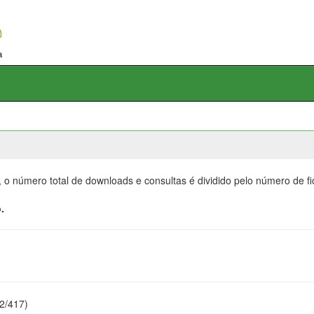
, o número total de downloads e consultas é dividido pelo número de f
.
22/417)