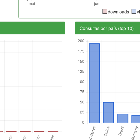
downloads
v
Consultas por país (top 10)