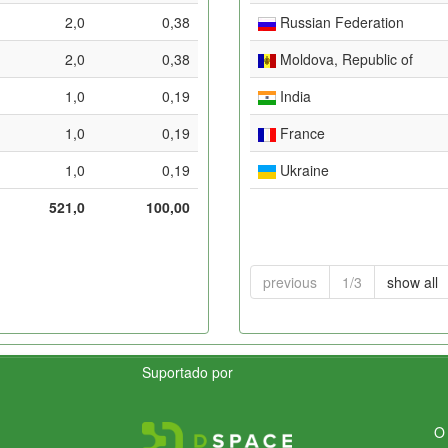
2,0
0,38
Russian Federation
2,0
0,38
Moldova, Republic of
1,0
0,19
India
1,0
0,19
France
1,0
0,19
Ukraine
521,0
100,00
previous
1/3
show all
Suportado por
O 