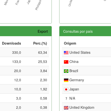
Export
Consultas por país
Downloads
Perc.(%)
Origem
330,0
63,34
United States
133,0
25,53
China
20,0
3,84
Brazil
12,0
2,30
Germany
10,0
1,92
Japan
3,0
0,58
N/A
2,0
0,38
United Kingdom