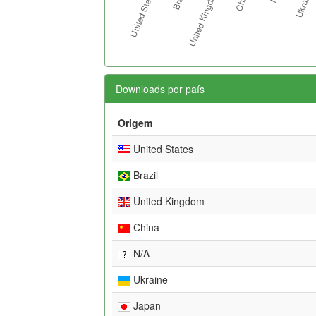
Downloads por país
Origem
United States
Brazil
United Kingdom
China
N/A
Ukraine
Japan