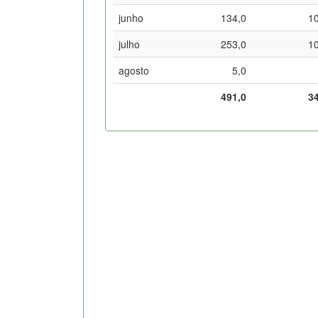
junho
134,0
1
julho
253,0
1
agosto
5,0
491,0
3