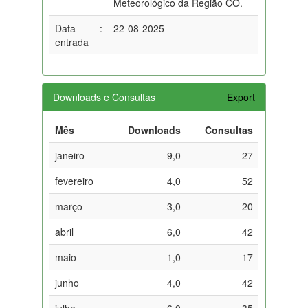
Meteorológico da Região CO.
Data
:
22-08-2025
entrada
Downloads e Consultas
Export
Mês
Downloads
Consultas
janeiro
9,0
27
fevereiro
4,0
52
março
3,0
20
abril
6,0
42
maio
1,0
17
junho
4,0
42
julho
6,0
35