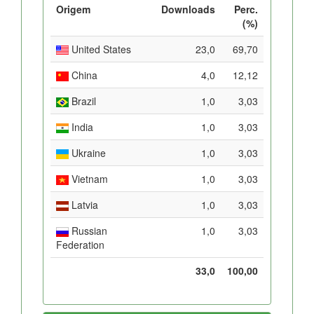
Origem
Downloads
Perc.
(%)
United States
23,0
69,70
China
4,0
12,12
Brazil
1,0
3,03
India
1,0
3,03
Ukraine
1,0
3,03
Vietnam
1,0
3,03
Latvia
1,0
3,03
Russian
1,0
3,03
Federation
33,0
100,00