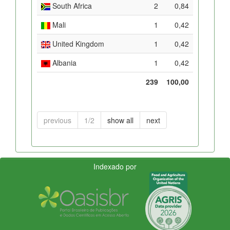
South Africa
2
0,84
Mali
1
0,42
United Kingdom
1
0,42
Albania
1
0,42
239
100,00
previous
1/2
show all
next
Indexado por