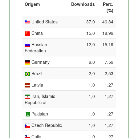
Origem
Downloads
Perc.
(%)
United States
37,0
46,84
China
15,0
18,99
Russian
12,0
15,19
Federation
Germany
6,0
7,59
Brazil
2,0
2,53
Latvia
1,0
1,27
Iran, Islamic
1,0
1,27
Republic of
Pakistan
1,0
1,27
Czech Republic
1,0
1,27
Chile
1,0
1,27