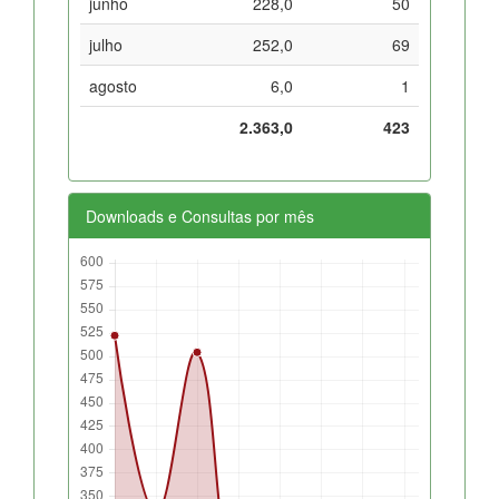
junho
228,0
50
julho
252,0
69
agosto
6,0
1
2.363,0
423
Downloads e Consultas por mês