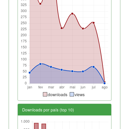
downloads
views
Downloads por país (top 10)