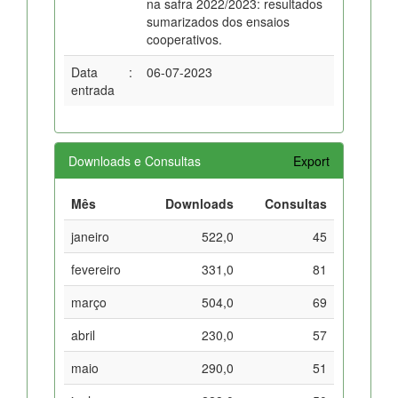
na safra 2022/2023: resultados
sumarizados dos ensaios
cooperativos.
Data
:
06-07-2023
entrada
Downloads e Consultas
Export
Mês
Downloads
Consultas
janeiro
522,0
45
fevereiro
331,0
81
março
504,0
69
abril
230,0
57
maio
290,0
51