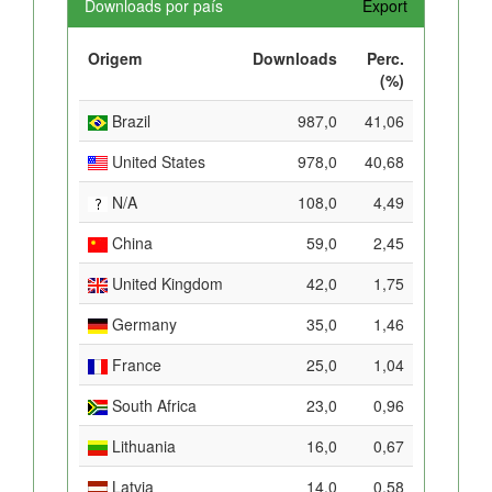
Downloads por país
Export
Origem
Downloads
Perc.
(%)
Brazil
987,0
41,06
United States
978,0
40,68
N/A
108,0
4,49
China
59,0
2,45
United Kingdom
42,0
1,75
Germany
35,0
1,46
France
25,0
1,04
South Africa
23,0
0,96
Lithuania
16,0
0,67
Latvia
14,0
0,58