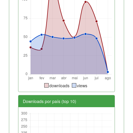
downloads
views
Downloads por país (top 10)