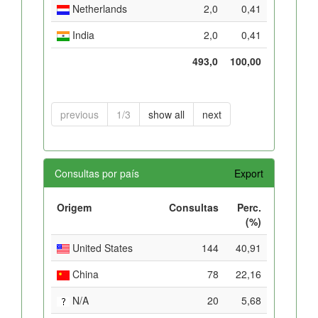
Netherlands
2,0
0,41
India
2,0
0,41
493,0
100,00
previous
1/3
show all
next
Consultas por país
Export
Origem
Consultas
Perc.
(%)
United States
144
40,91
China
78
22,16
N/A
20
5,68