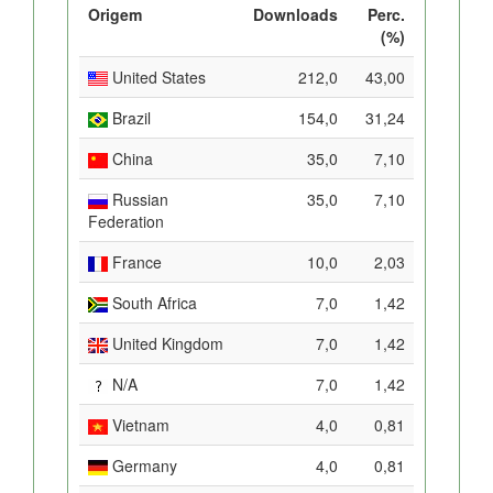
Origem
Downloads
Perc.
(%)
United States
212,0
43,00
Brazil
154,0
31,24
China
35,0
7,10
Russian
35,0
7,10
Federation
France
10,0
2,03
South Africa
7,0
1,42
United Kingdom
7,0
1,42
N/A
7,0
1,42
Vietnam
4,0
0,81
Germany
4,0
0,81