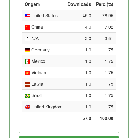
Origem
Downloads
Perc.(%)
United States
45,0
78,95
China
4,0
7,02
N/A
2,0
3,51
Germany
1,0
1,75
Mexico
1,0
1,75
Vietnam
1,0
1,75
Latvia
1,0
1,75
Brazil
1,0
1,75
United Kingdom
1,0
1,75
57,0
100,00