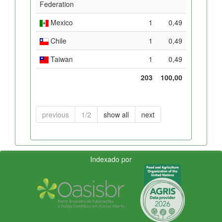
Federation
Mexico
1
0,49
Chile
1
0,49
Taiwan
1
0,49
203
100,00
previous
1/2
show all
next
Indexado por