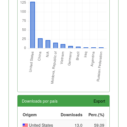
Downloads por país
Export
Origem
Downloads
Perc.(%)
United States
13,0
59,09