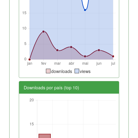
downloads
views
Downloads por país (top 10)