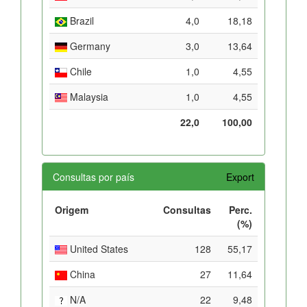
Brazil
4,0
18,18
Germany
3,0
13,64
Chile
1,0
4,55
Malaysia
1,0
4,55
22,0
100,00
Consultas por país
Export
Origem
Consultas
Perc.
(%)
United States
128
55,17
China
27
11,64
N/A
22
9,48