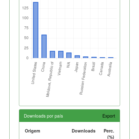
Downloads por país
Export
Origem
Downloads
Perc.
(%)