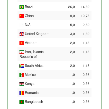
Brazil
26,0
14,69
China
19,0
10,73
N/A
5,0
2,82
United Kingdom
3,0
1,69
Vietnam
2,0
1,13
Iran, Islamic
2,0
1,13
Republic of
South Africa
2,0
1,13
Mexico
1,0
0,56
Kenya
1,0
0,56
Romania
1,0
0,56
Bangladesh
1,0
0,56