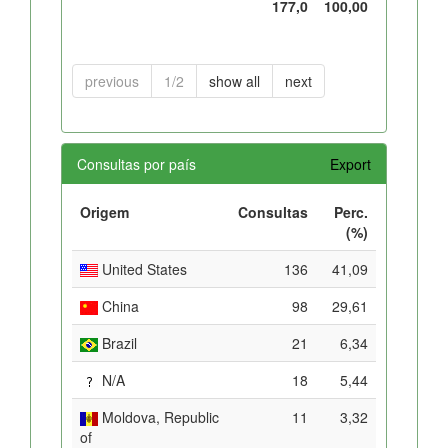
177,0
100,00
previous
1/2
show all
next
Consultas por país
Export
Origem
Consultas
Perc.
(%)
United States
136
41,09
China
98
29,61
Brazil
21
6,34
N/A
18
5,44
Moldova, Republic
11
3,32
of