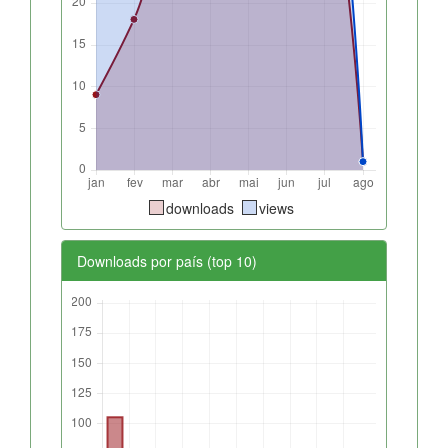
downloads
views
Downloads por país (top 10)