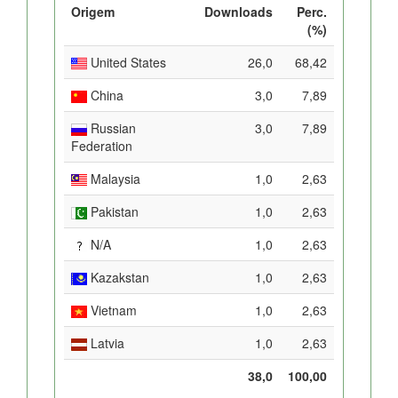
Origem
Downloads
Perc.
(%)
United States
26,0
68,42
China
3,0
7,89
Russian
3,0
7,89
Federation
Malaysia
1,0
2,63
Pakistan
1,0
2,63
N/A
1,0
2,63
Kazakstan
1,0
2,63
Vietnam
1,0
2,63
Latvia
1,0
2,63
38,0
100,00