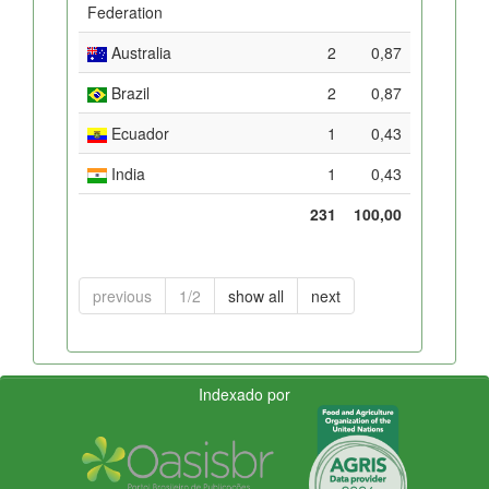
Federation
Australia
2
0,87
Brazil
2
0,87
Ecuador
1
0,43
India
1
0,43
231
100,00
previous
1/2
show all
next
Indexado por