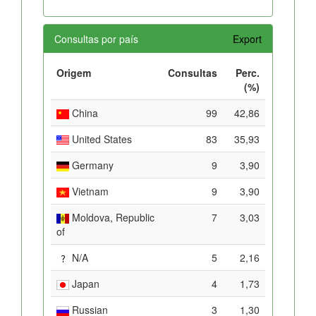
Consultas por país
Export
Origem
Consultas
Perc.
(%)
China
99
42,86
United States
83
35,93
Germany
9
3,90
Vietnam
9
3,90
Moldova, Republic
7
3,03
of
N/A
5
2,16
Japan
4
1,73
Russian
3
1,30