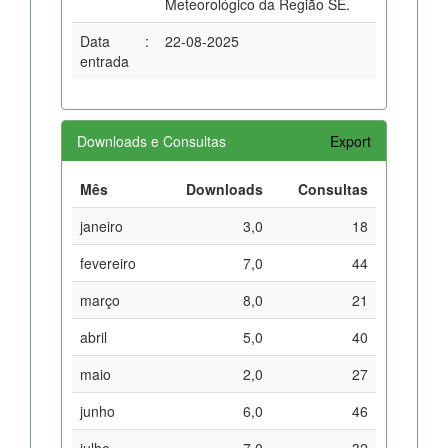
Meteorológico da Região SE.
Data
:
22-08-2025
entrada
Downloads e Consultas
Export
Mês
Downloads
Consultas
janeiro
3,0
18
fevereiro
7,0
44
março
8,0
21
abril
5,0
40
maio
2,0
27
junho
6,0
46
julho
7,0
32