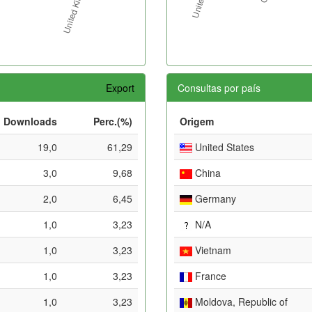
Export
Consultas por país
Downloads
Perc.(%)
Origem
19,0
61,29
United States
3,0
9,68
China
2,0
6,45
Germany
1,0
3,23
N/A
1,0
3,23
Vietnam
1,0
3,23
France
1,0
3,23
Moldova, Republic of