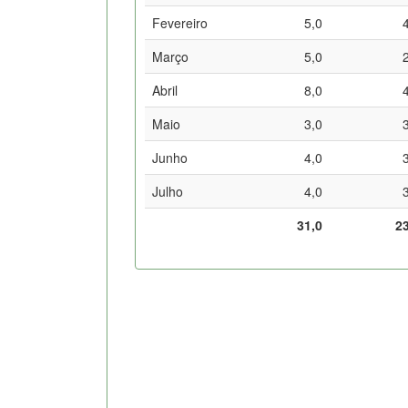
Fevereiro
5,0
Março
5,0
Abril
8,0
Maio
3,0
Junho
4,0
Julho
4,0
31,0
2