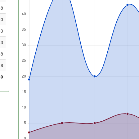
48
20
43
33
38
38
39