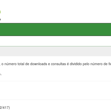
, o número total de downloads e consultas é dividido pelo número de f
.
22/417)