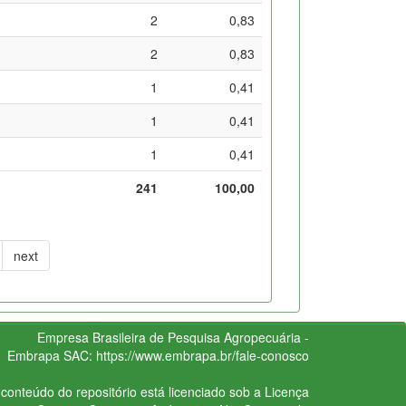
2
0,83
2
0,83
1
0,41
1
0,41
1
0,41
241
100,00
next
Empresa Brasileira de Pesquisa Agropecuária -
Embrapa
SAC:
https://www.embrapa.br/fale-conosco
conteúdo do repositório está licenciado sob a Licença