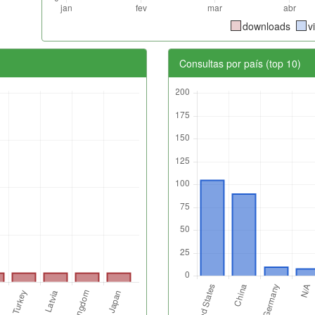
downloads
v
Consultas por país (top 10)