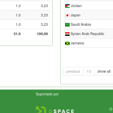
1,0
3,23
Jordan
1,0
3,23
Japan
1,0
3,23
Saudi Arabia
31,0
100,00
Syrian Arab Republic
Jamaica
previous
1/2
show all
Suportado por
O 