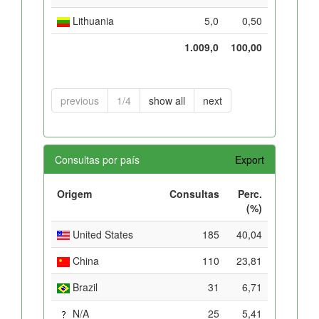
Lithuania
5,0
0,50
1.009,0
100,00
previous
1/4
show all
next
Consultas por país
Export
Origem
Consultas
Perc.
(%)
United States
185
40,04
China
110
23,81
Brazil
31
6,71
N/A
25
5,41