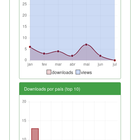
downloads
views
Downloads por país (top 10)