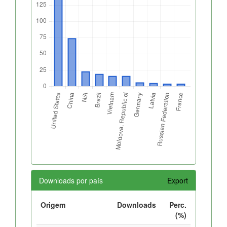
Downloads por país
Export
Origem
Downloads
Perc.
(%)