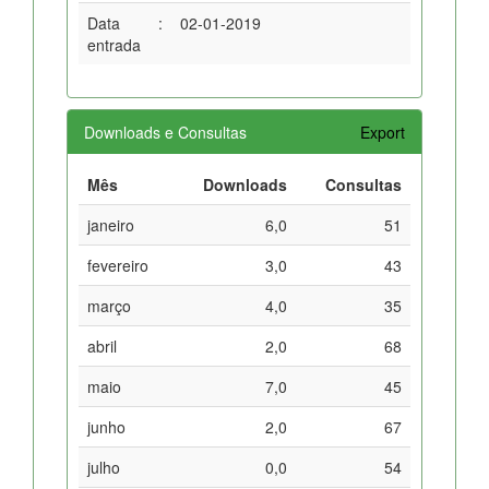
Data
:
02-01-2019
entrada
Downloads e Consultas
Export
Mês
Downloads
Consultas
janeiro
6,0
51
fevereiro
3,0
43
março
4,0
35
abril
2,0
68
maio
7,0
45
junho
2,0
67
julho
0,0
54