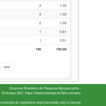
2
1,02
2
1,02
2
1,02
1
0,51
1
0,51
196
100,00
next
Empresa Brasileira de Pesquisa Agropecuária -
Embrapa
SAC:
https://www.embrapa.br/fale-conosco
conteúdo do repositório está licenciado sob a Licença