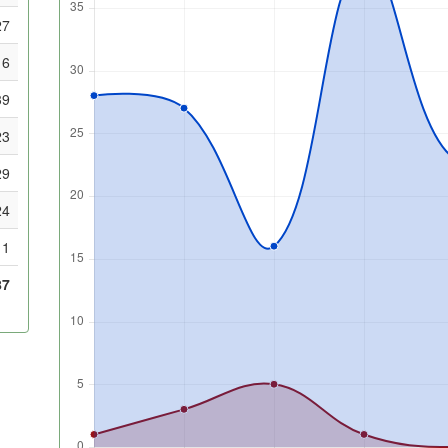
27
16
39
23
29
24
1
87