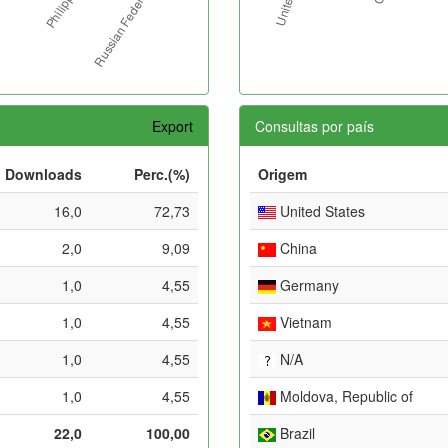
Export
Consultas por país
Downloads
Perc.(%)
Origem
16,0
72,73
United States
2,0
9,09
China
1,0
4,55
Germany
1,0
4,55
Vietnam
1,0
4,55
N/A
1,0
4,55
Moldova, Republic of
22,0
100,00
Brazil