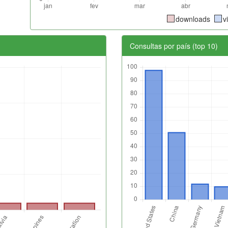
downloads
v
Consultas por país (top 10)