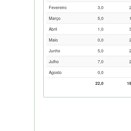
Fevereiro
3,0
Março
5,0
Abril
1,0
Maio
0,0
Junho
5,0
Julho
7,0
Agosto
0,0
22,0
1