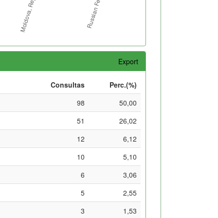
Export
Consultas
Perc.(%)
98
50,00
51
26,02
12
6,12
10
5,10
6
3,06
5
2,55
3
1,53