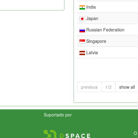
India
Japan
Russian Federation
Singapore
Latvia
previous
1/2
show all
Suportado por
O 