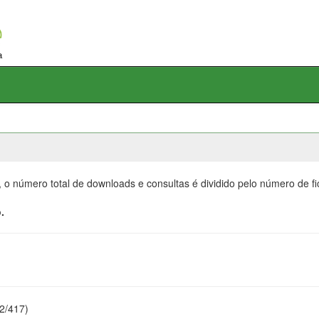
, o número total de downloads e consultas é dividido pelo número de f
.
22/417)