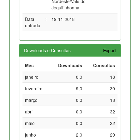
Nordeste/Vale do
Jequitinhonha.
Data
:
19-11-2018
entrada
Downloads e Consultas
Export
Mês
Downloads
Consultas
janeiro
0,0
18
fevereiro
9,0
30
março
0,0
18
abril
0,0
32
maio
0,0
22
junho
2,0
29