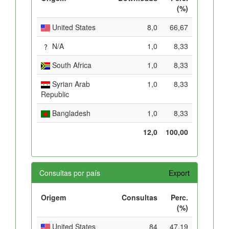
(%)
United States
8,0
66,67
N/A
1,0
8,33
South Africa
1,0
8,33
Syrian Arab
1,0
8,33
Republic
Bangladesh
1,0
8,33
12,0
100,00
Consultas por país
Export
Origem
Consultas
Perc.
(%)
United States
84
47,19