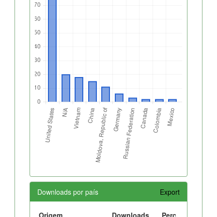
Downloads por país
Export
Origem
Downloads
Perc.