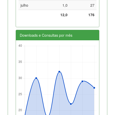
julho
1,0
27
12,0
176
Downloads e Consultas por mês