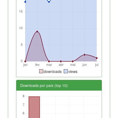
downloads
views
Downloads por país (top 10)