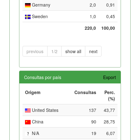
Germany
2,0
0,91
Sweden
1,0
0,45
220,0
100,00
previous
1/2
show all
next
Consultas por país
Export
Origem
Consultas
Perc.
(%)
United States
137
43,77
China
90
28,75
N/A
19
6,07