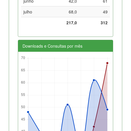
junho
42,0
61
julho
68,0
49
217,0
312
Downloads e Consultas por mês