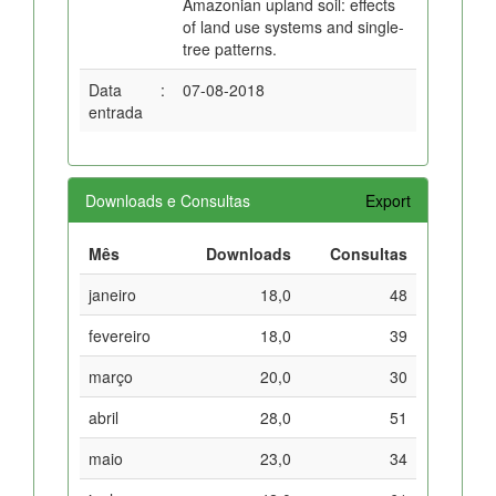
Amazonian upland soil: effects
of land use systems and single-
tree patterns.
Data
:
07-08-2018
entrada
Downloads e Consultas
Export
Mês
Downloads
Consultas
janeiro
18,0
48
fevereiro
18,0
39
março
20,0
30
abril
28,0
51
maio
23,0
34