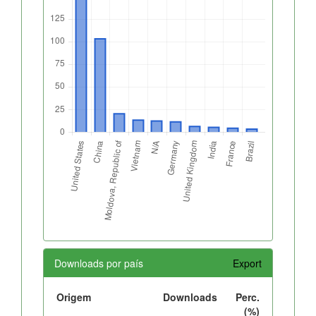
Downloads por país
Export
Origem
Downloads
Perc.
(%)