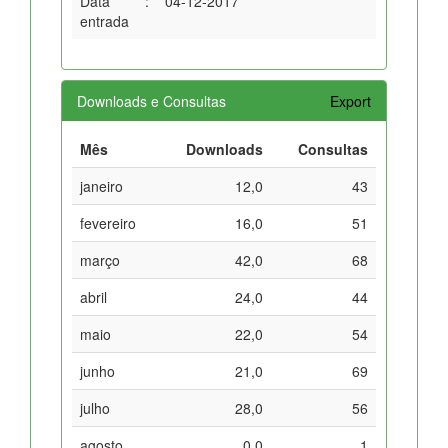
Data
:
04-12-2017
entrada
Downloads e Consultas
Export
Mês
Downloads
Consultas
janeiro
12,0
43
fevereiro
16,0
51
março
42,0
68
abril
24,0
44
maio
22,0
54
junho
21,0
69
julho
28,0
56
agosto
0,0
1