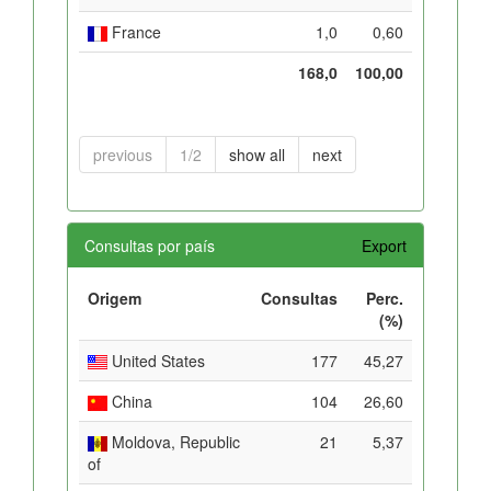
France
1,0
0,60
168,0
100,00
previous
1/2
show all
next
Consultas por país
Export
Origem
Consultas
Perc.
(%)
United States
177
45,27
China
104
26,60
Moldova, Republic
21
5,37
of