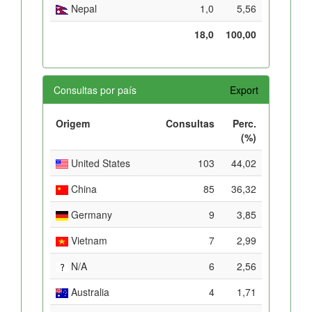
Nepal
1,0
5,56
18,0
100,00
Consultas por país
Export
Origem
Consultas
Perc.
(%)
United States
103
44,02
China
85
36,32
Germany
9
3,85
Vietnam
7
2,99
N/A
6
2,56
Australia
4
1,71