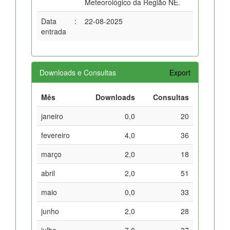
Meteorológico da Região NE.
Data
:
22-08-2025
entrada
Downloads e Consultas
Export
Mês
Downloads
Consultas
janeiro
0,0
20
fevereiro
4,0
36
março
2,0
18
abril
2,0
51
maio
0,0
33
junho
2,0
28
julho
7,0
37