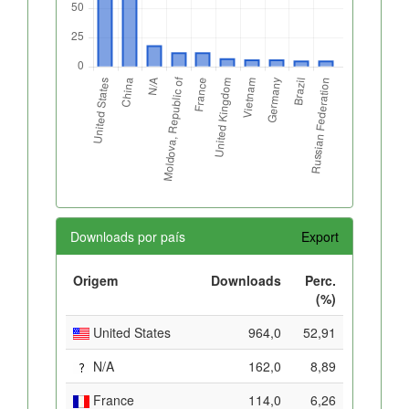
Downloads por país
Export
Origem
Downloads
Perc.
(%)
United States
964,0
52,91
N/A
162,0
8,89
France
114,0
6,26