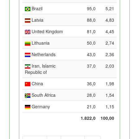
Brazil
95,0
5,21
Latvia
88,0
4,83
United Kingdom
81,0
4,45
Lithuania
50,0
2,74
Netherlands
43,0
2,36
Iran, Islamic
37,0
2,03
Republic of
China
36,0
1,98
South Africa
28,0
1,54
Germany
21,0
1,15
1.822,0
100,00