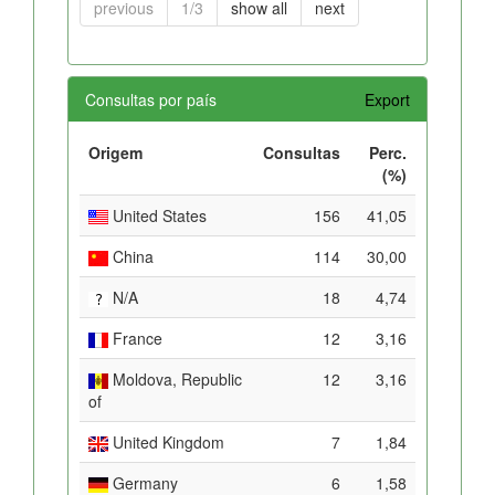
previous
1/3
show all
next
Consultas por país
Export
Origem
Consultas
Perc.
(%)
United States
156
41,05
China
114
30,00
N/A
18
4,74
France
12
3,16
Moldova, Republic
12
3,16
of
United Kingdom
7
1,84
Germany
6
1,58