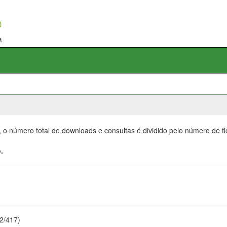
, o número total de downloads e consultas é dividido pelo número de f
.
22/417)