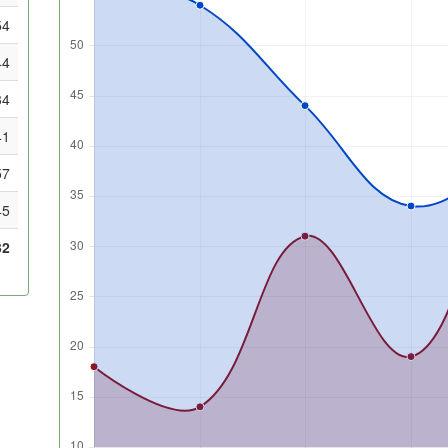
54
44
34
41
57
45
32