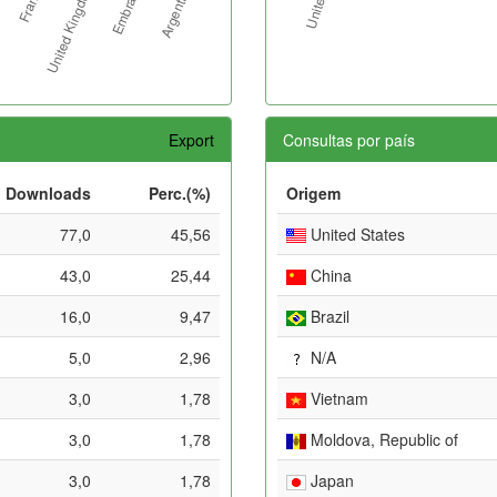
Export
Consultas por país
Downloads
Perc.(%)
Origem
77,0
45,56
United States
43,0
25,44
China
16,0
9,47
Brazil
5,0
2,96
N/A
3,0
1,78
Vietnam
3,0
1,78
Moldova, Republic of
3,0
1,78
Japan