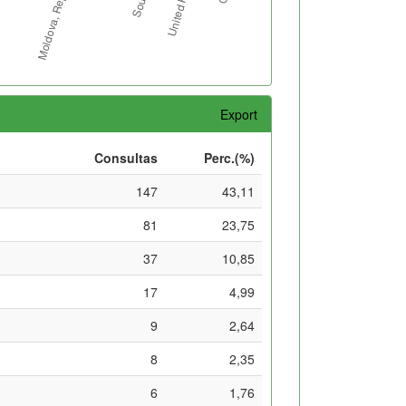
Export
Consultas
Perc.(%)
147
43,11
81
23,75
37
10,85
17
4,99
9
2,64
8
2,35
6
1,76