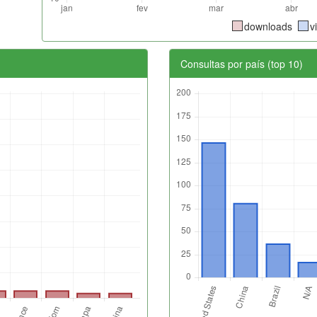
downloads
v
Consultas por país (top 10)