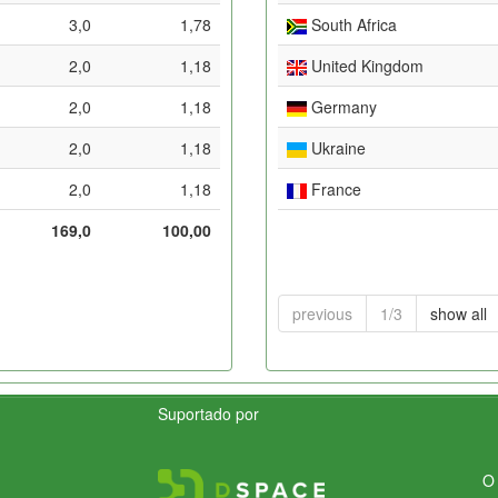
3,0
1,78
South Africa
2,0
1,18
United Kingdom
2,0
1,18
Germany
2,0
1,18
Ukraine
2,0
1,18
France
169,0
100,00
previous
1/3
show all
Suportado por
O 