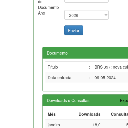
do
Documento
Ano
Documento
Título
:
BRS 397: nova cul
Data entrada
:
06-05-2024
Downloads e Consultas
Expo
Mês
Downloads
Consult
janeiro
18,0