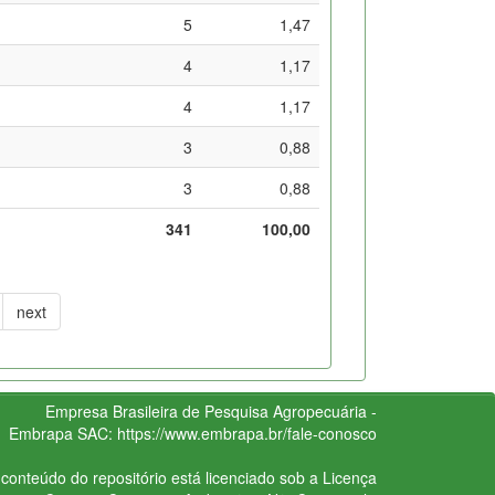
5
1,47
4
1,17
4
1,17
3
0,88
3
0,88
341
100,00
next
Empresa Brasileira de Pesquisa Agropecuária -
Embrapa
SAC:
https://www.embrapa.br/fale-conosco
conteúdo do repositório está licenciado sob a Licença