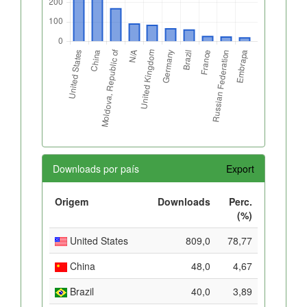
Downloads por país
Export
Origem
Downloads
Perc.
(%)
United States
809,0
78,77
China
48,0
4,67
Brazil
40,0
3,89