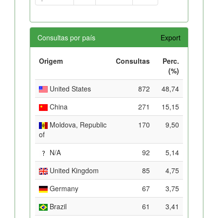
Consultas por país
Export
Origem
Consultas
Perc.
(%)
United States
872
48,74
China
271
15,15
Moldova, Republic
170
9,50
of
N/A
92
5,14
United Kingdom
85
4,75
Germany
67
3,75
Brazil
61
3,41