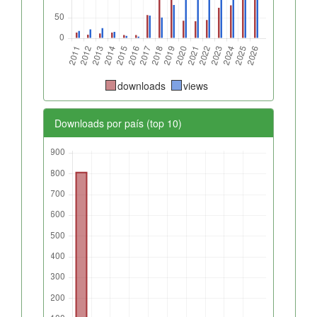
downloads
views
Downloads por país (top 10)