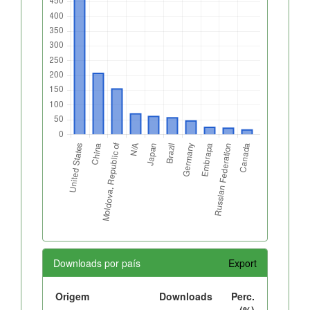
Downloads por país
Export
Origem
Downloads
Perc.
(%)