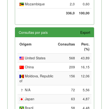
Mozambique
2,0
0,60
336,0
100,00
Consultas por país
Export
Origem
Consultas
Perc.
(%)
United States
568
43,89
China
209
16,15
Moldova, Republic
156
12,06
of
N/A
72
5,56
Japan
63
4,87
Brazil
58
4,48