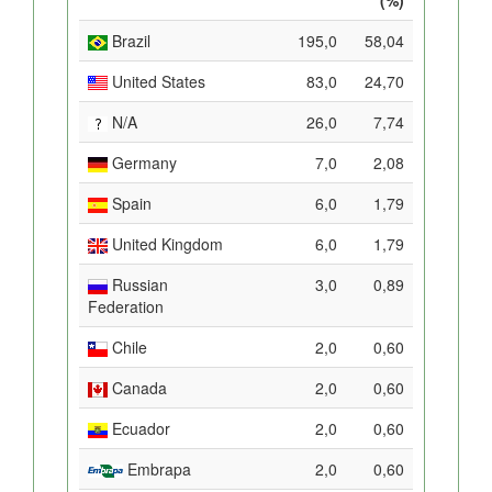
Brazil
195,0
58,04
United States
83,0
24,70
N/A
26,0
7,74
Germany
7,0
2,08
Spain
6,0
1,79
United Kingdom
6,0
1,79
Russian
3,0
0,89
Federation
Chile
2,0
0,60
Canada
2,0
0,60
Ecuador
2,0
0,60
Embrapa
2,0
0,60