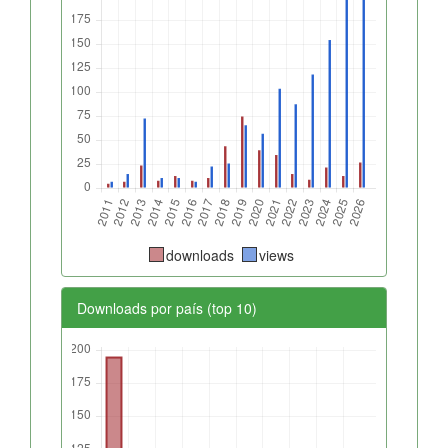
downloads
views
Downloads por país (top 10)