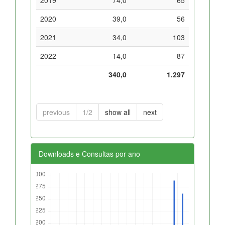
2020
39,0
56
2021
34,0
103
2022
14,0
87
340,0
1.297
previous
1/2
show all
next
Downloads e Consultas por ano