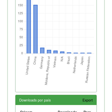
Downloads por país
Export
Origem
Downloads
Perc.