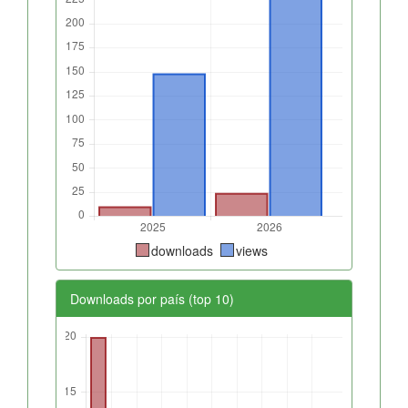
downloads
views
Downloads por país (top 10)