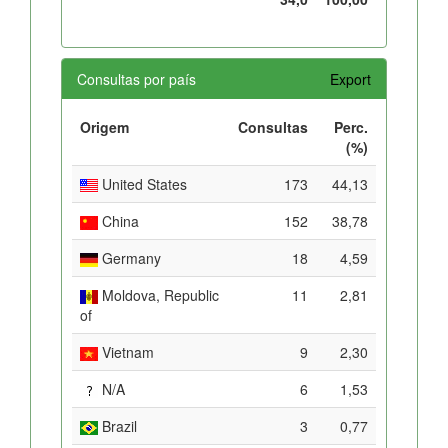
Consultas por país
Export
Origem
Consultas
Perc.
(%)
United States
173
44,13
China
152
38,78
Germany
18
4,59
Moldova, Republic
11
2,81
of
Vietnam
9
2,30
N/A
6
1,53
Brazil
3
0,77