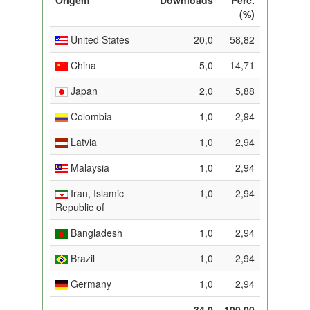
(%)
United States
20,0
58,82
China
5,0
14,71
Japan
2,0
5,88
Colombia
1,0
2,94
Latvia
1,0
2,94
Malaysia
1,0
2,94
Iran, Islamic
1,0
2,94
Republic of
Bangladesh
1,0
2,94
Brazil
1,0
2,94
Germany
1,0
2,94
34,0
100,00