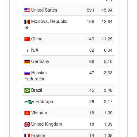
United States
594
45,94
Moldova, Republic
166
12,84
of
China
146
11,29
N/A
82
6,34
Germany
66
5,10
Russian
47
3,63
Federation
Brazil
45
3,48
Embrapa
28
2,17
Vietnam
18
1,39
United Kingdom
18
1,39
France
14
1,08