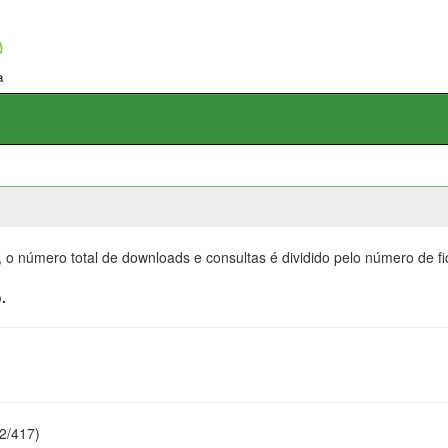
, o número total de downloads e consultas é dividido pelo número de f
.
22/417)