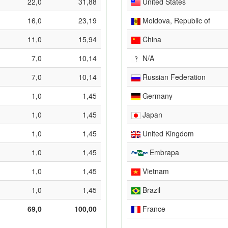
22,0
31,88
United States
16,0
23,19
Moldova, Republic of
11,0
15,94
China
7,0
10,14
N/A
7,0
10,14
Russian Federation
1,0
1,45
Germany
1,0
1,45
Japan
1,0
1,45
United Kingdom
1,0
1,45
Embrapa
1,0
1,45
Vietnam
1,0
1,45
Brazil
69,0
100,00
France