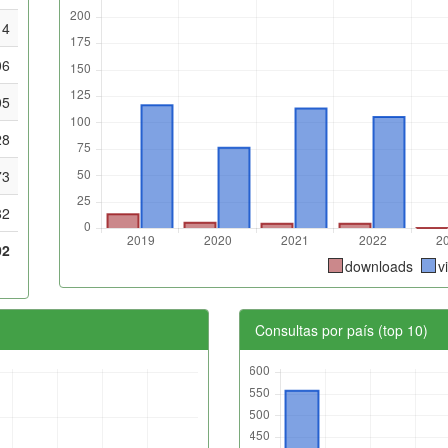
14
06
05
28
73
82
02
downloads
v
Consultas por país (top 10)