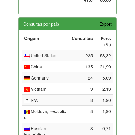
Consultas por país
Export
Origem
Consultas
Perc.
(%)
United States
225
53,32
China
135
31,99
Germany
24
5,69
Vietnam
9
2,13
N/A
8
1,90
Moldova, Republic
8
1,90
of
Russian
3
0,71
Federation