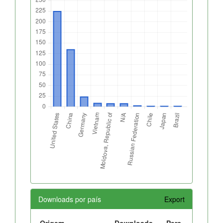
Downloads por país
Export
Origem
Downloads
Perc.