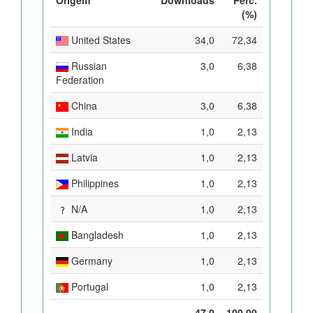
(%)
United States
34,0
72,34
Russian
3,0
6,38
Federation
China
3,0
6,38
India
1,0
2,13
Latvia
1,0
2,13
Philippines
1,0
2,13
N/A
1,0
2,13
Bangladesh
1,0
2,13
Germany
1,0
2,13
Portugal
1,0
2,13
47,0
100,00