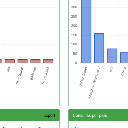
Export
Consultas por país