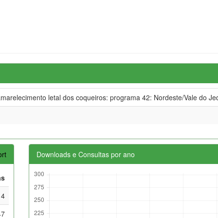
amarelecimento letal dos coqueiros: programa 42: Nordeste/Vale do Je
rt
Downloads e Consultas por ano
as
4
47