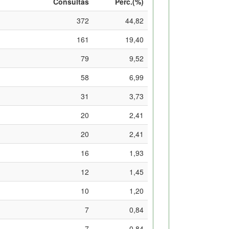
Consultas
Perc.(%)
372
44,82
161
19,40
79
9,52
58
6,99
31
3,73
20
2,41
20
2,41
16
1,93
12
1,45
10
1,20
7
0,84
7
0,84