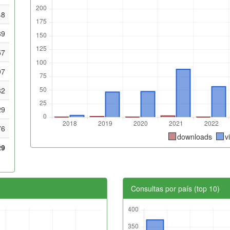
48
89
57
97
82
29
76
downloads
v
29
Consultas por país (top 10)