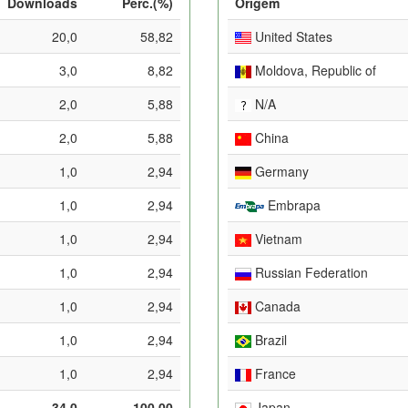
Downloads
Perc.(%)
Origem
20,0
58,82
United States
3,0
8,82
Moldova, Republic of
2,0
5,88
N/A
2,0
5,88
China
1,0
2,94
Germany
1,0
2,94
Embrapa
1,0
2,94
Vietnam
1,0
2,94
Russian Federation
1,0
2,94
Canada
1,0
2,94
Brazil
1,0
2,94
France
34,0
100,00
Japan