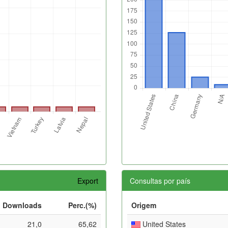
Export
Consultas por país
Downloads
Perc.(%)
Origem
21,0
65,62
United States