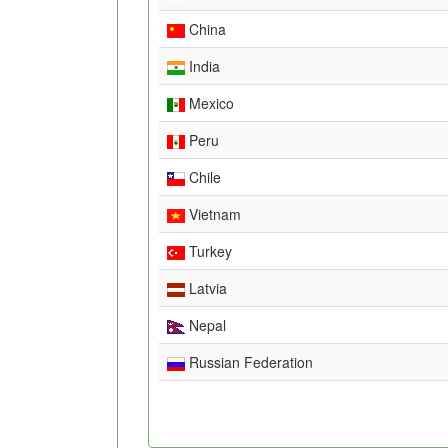
China
India
Mexico
Peru
Chile
Vietnam
Turkey
Latvia
Nepal
Russian Federation