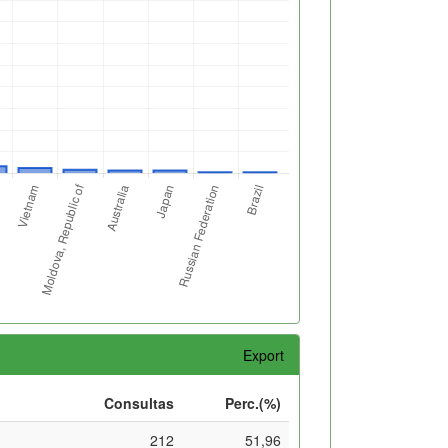
Export
Consultas
Perc.(%)
212
51,96