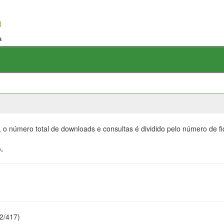
, o número total de downloads e consultas é dividido pelo número de f
.
22/417)