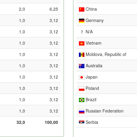
2,0
6,25
China
1,0
3,12
Germany
1,0
3,12
N/A
1,0
3,12
Vietnam
1,0
3,12
Moldova, Republic of
1,0
3,12
Australia
1,0
3,12
Japan
1,0
3,12
Poland
1,0
3,12
Brazil
1,0
3,12
Russian Federation
32,0
100,00
Serbia