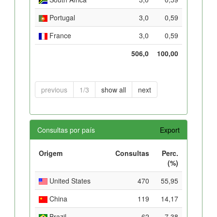
Portugal
3,0
0,59
France
3,0
0,59
506,0
100,00
previous
1/3
show all
next
Consultas por país
Export
Origem
Consultas
Perc.
(%)
United States
470
55,95
China
119
14,17
Brazil
62
7,38