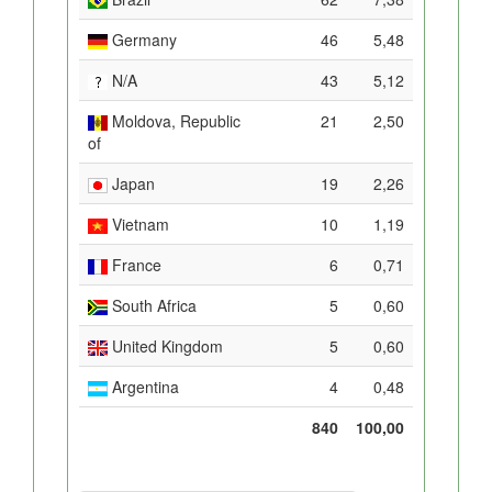
Germany
46
5,48
N/A
43
5,12
Moldova, Republic
21
2,50
of
Japan
19
2,26
Vietnam
10
1,19
France
6
0,71
South Africa
5
0,60
United Kingdom
5
0,60
Argentina
4
0,48
840
100,00