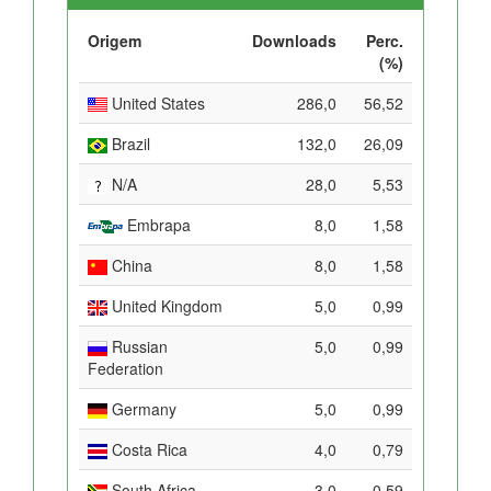
Origem
Downloads
Perc.
(%)
United States
286,0
56,52
Brazil
132,0
26,09
N/A
28,0
5,53
Embrapa
8,0
1,58
China
8,0
1,58
United Kingdom
5,0
0,99
Russian
5,0
0,99
Federation
Germany
5,0
0,99
Costa Rica
4,0
0,79
South Africa
3,0
0,59