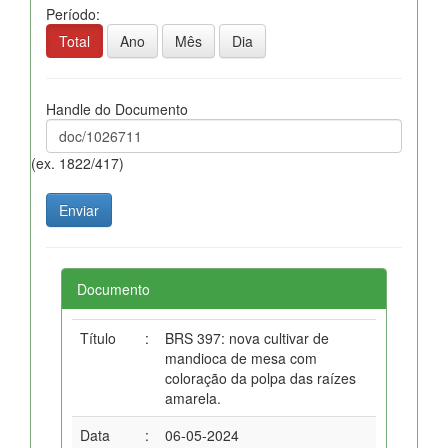
Período:
Total
Ano
Mês
Dia
Handle do Documento
(ex. 1822/417)
Documento
Título
:
BRS 397: nova cultivar de
mandioca de mesa com
coloração da polpa das raízes
amarela.
Data
:
06-05-2024