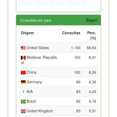
Consultas por país
Export
Origem
Consultas
Perc.
(%)
United States
1.150
58,64
Moldova, Republic
163
8,31
of
China
162
8,26
Germany
86
4,39
N/A
83
4,23
Brazil
82
4,18
United Kingdom
65
3,31