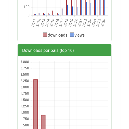
downloads
views
Downloads por país (top 10)