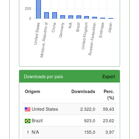
Downloads por país
Export
Origem
Downloads
Perc.
(%)
United States
2.322,0
59,43
Brazil
923,0
23,62
N/A
155,0
3,97