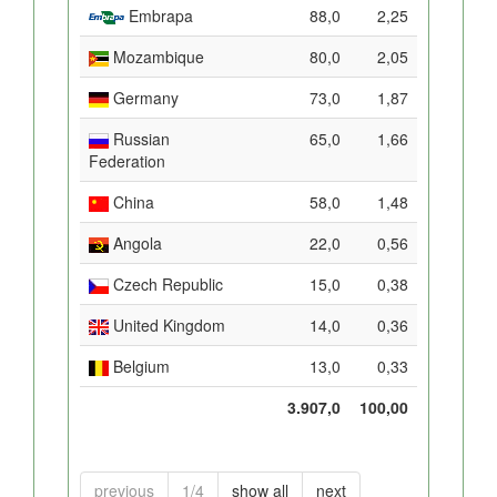
Embrapa
88,0
2,25
Mozambique
80,0
2,05
Germany
73,0
1,87
Russian
65,0
1,66
Federation
China
58,0
1,48
Angola
22,0
0,56
Czech Republic
15,0
0,38
United Kingdom
14,0
0,36
Belgium
13,0
0,33
3.907,0
100,00
previous
1/4
show all
next