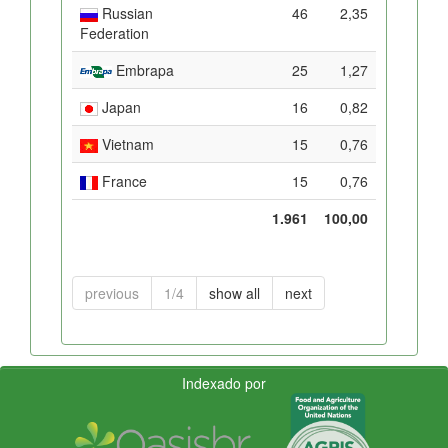
Russian
46
2,35
Federation
Embrapa
25
1,27
Japan
16
0,82
Vietnam
15
0,76
France
15
0,76
1.961
100,00
previous
1/4
show all
next
Indexado por