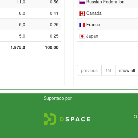
11,0
0,56
Russian Federation
8,0
0,41
Canada
5,0
0,25
France
5,0
0,25
Japan
1.975,0
100,00
previous
1/4
show all
Suportado por
O 