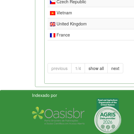
Czech Republic
Vietnam
United Kingdom
France
previous
1/4
show all
next
Indexado por