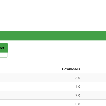
ort
Downloads
3,0
4,0
7,0
3,0