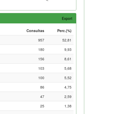
Export
Consultas
Perc.(%)
957
52,81
180
9,93
156
8,61
103
5,68
100
5,52
86
4,75
47
2,59
25
1,38