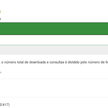
, o número total de downloads e consultas é dividido pelo número de f
.
22/417)