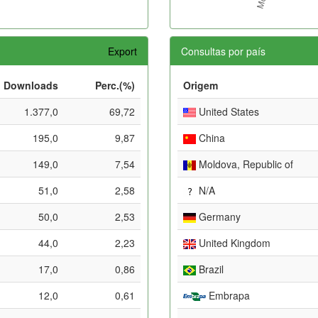
Export
Consultas por país
Downloads
Perc.(%)
Origem
1.377,0
69,72
United States
195,0
9,87
China
149,0
7,54
Moldova, Republic of
51,0
2,58
N/A
50,0
2,53
Germany
44,0
2,23
United Kingdom
17,0
0,86
Brazil
12,0
0,61
Embrapa