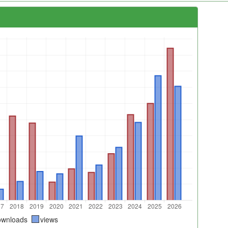
ownloads
views